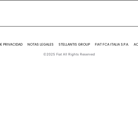
DE PRIVACIDAD
NOTAS LEGALES
STELLANTIS GROUP
FIAT FCA ITALIA S.P.A.
AC
©2025 Fiat All Rights Reserved