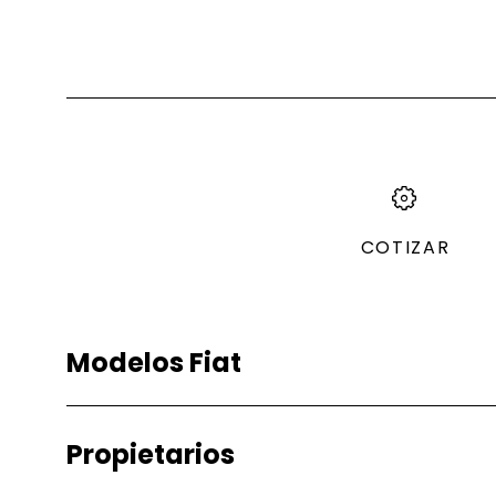
COTIZAR
Modelos Fiat
Gasolina
Abarth
Propietarios
Argo
Fastback Aba
Argo Trekking
Pulse Abarth